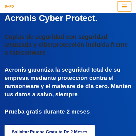
Acronis Cyber Protect.
Saltar
al
contenido
Copias de seguridad con seguridad
avanzada y ciberprotección incluida frente
a ramsonware
Acronis garantiza la seguridad total de su
empresa mediante protección contra el
ramsonware y el malware de día cero. Mantén
tus datos a salvo, siempre
.
Prueba gratis durante
2 meses
Solicitar Prueba Gratuita De 2 Meses