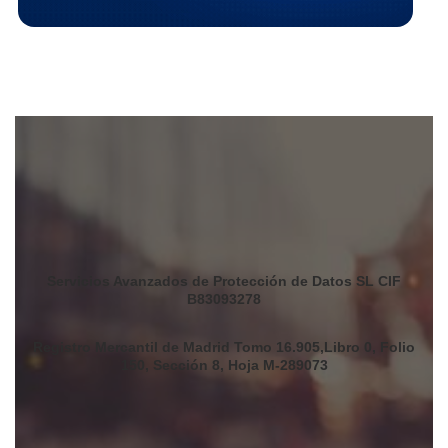
Servicios Avanzados de Protección de Datos SL CIF
B83093278
Registro Mercantil de Madrid Tomo 16.905,Libro 0, Folio
150, Sección 8, Hoja M-289073